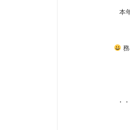
本
務
・