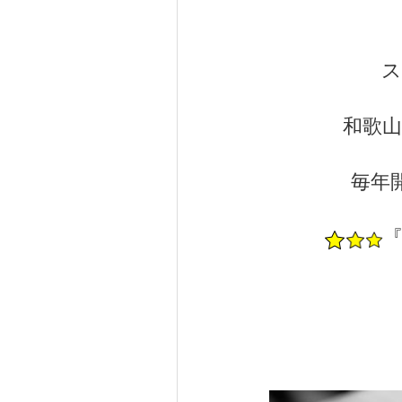
ス
和歌
毎年
『