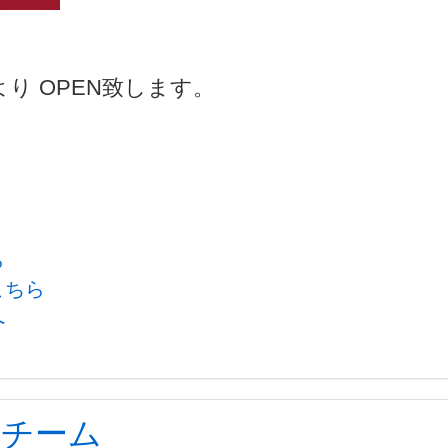
り OPEN致します。
ら
こちら
へ
球チーム