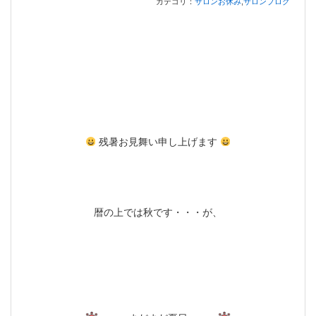
カテゴリ：
サロンお休み
,
サロンブログ
残暑お見舞い申し上げます
暦の上では秋です・・・が、