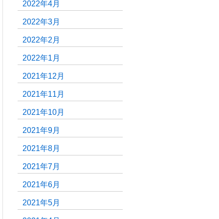
2022年4月
2022年3月
2022年2月
2022年1月
2021年12月
2021年11月
2021年10月
2021年9月
2021年8月
2021年7月
2021年6月
2021年5月