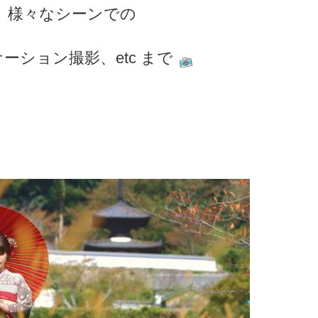
様々なシーンでの
ーション撮影、etc まで