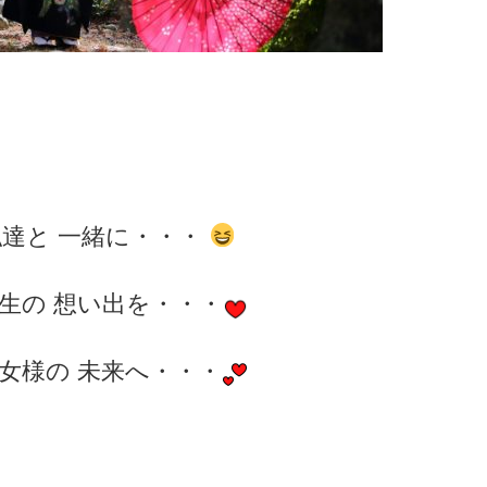
私達と 一緒に・・・
生の 想い出を・・・
女様の 未来へ・・・