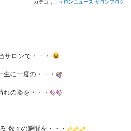
カテゴリ：
サロンニュース
,
サロンブログ
当サロンで・・・
一生に一度の・・・
晴れの姿を・・・
る 数々の瞬間を・・・