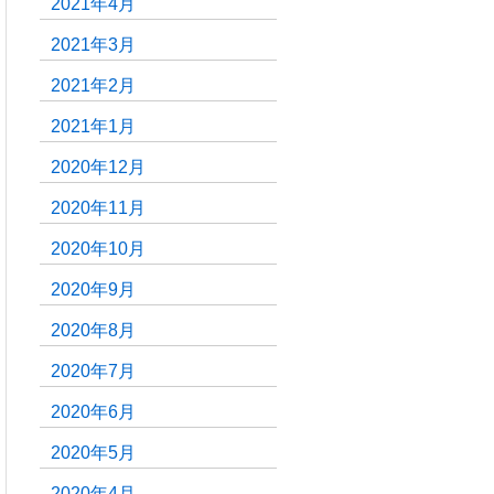
2021年4月
2021年3月
2021年2月
2021年1月
2020年12月
2020年11月
2020年10月
2020年9月
2020年8月
2020年7月
2020年6月
2020年5月
2020年4月