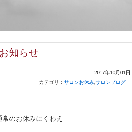
お知らせ
2017年10月01日
カテゴリ：
サロンお休み
,
サロンブログ
通常のお休みにくわえ