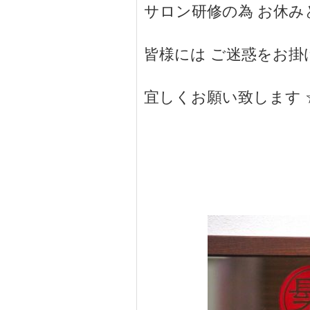
サロン研修の為 お休み
皆様には ご迷惑をお掛
宜しくお願い致します 