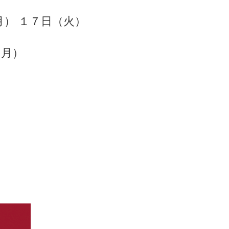
月） １７日（火）
（月）