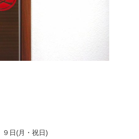
９日(月・祝日)