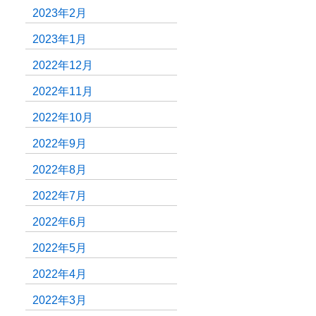
2023年2月
2023年1月
2022年12月
2022年11月
2022年10月
2022年9月
2022年8月
2022年7月
2022年6月
2022年5月
2022年4月
2022年3月