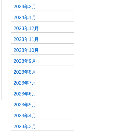
2024年2月
2024年1月
2023年12月
2023年11月
2023年10月
2023年9月
2023年8月
2023年7月
2023年6月
2023年5月
2023年4月
2023年3月